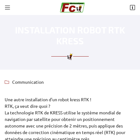


14 avenue Jean Jaurès
87160 Saint Sulpice Les Feuilles
05 55 76 91 23
INSTALLATION ROBOT RTK
KRESS
Communication


Adresse email de réception
Une autre installation d'un robot kress RTK !
RTK, ça veut dire quoi ?
La technologie RTK de KRESS utilise le système mondial de

Recopier le code ci-contre
navigation par satellite pour obtenir un positionnement
autonome avec une précision de 2 mètres, puis applique des
Rafraîchir le captcha

données de correction cinématique en temps réel (RTK) pour
atteindre une précision au centimètre près.