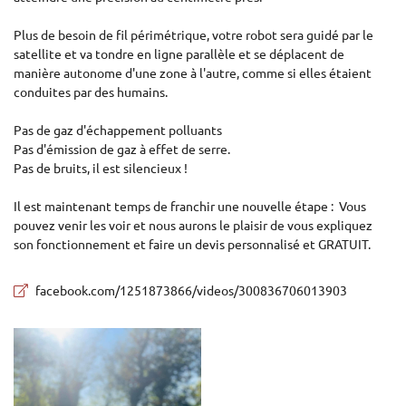
Plus de besoin de fil périmétrique, votre robot sera guidé par le
satellite et va tondre en ligne parallèle et se déplacent de
manière autonome d'une zone à l'autre, comme si elles étaient
En cochant cette case, vous consentez à recevoir nos propositions commerciales à
conduites par des humains.
l'adresse email indiqué ci-dessus. Vous pouvez vous désinscrire à tout moment en
utilisant
le formulaire de désinscription
.
Pas de gaz d'échappement polluants
Inscription
Pas d'émission de gaz à effet de serre.
Pas de bruits, il est silencieux !
Il est maintenant temps de franchir une nouvelle étape : Vous
pouvez venir les voir et nous aurons le plaisir de vous expliquez
son fonctionnement et faire un devis personnalisé et GRATUIT.
facebook.com/1251873866/videos/300836706013903