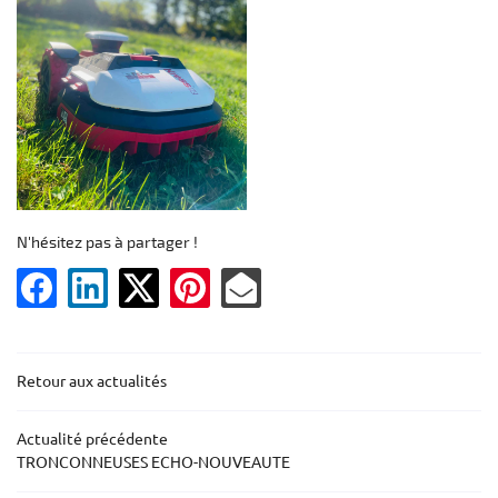
Une question 
ACCUEIL
N'hésitez pas à partager !
MOTOCULTURE
05 55 76 91 2
BOTS DE TONTE
ERIE – FERRONNERIE
Retour aux actualités
PRODUITS
Rejoignez-nous
CATALOGUE
Actualité précédente
TRONCONNEUSES ECHO-NOUVEAUTE
AVIS