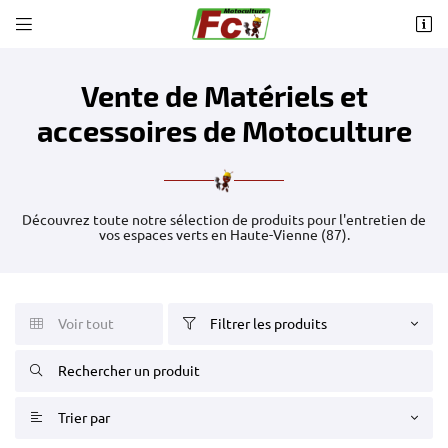


14 avenue Jean Jaurès
87160 Saint Sulpice Les Feuilles
05 55 76 91 23
Vente de Matériels et
accessoires de Motoculture
Découvrez toute notre sélection de produits pour l'entretien de
vos espaces verts en Haute-Vienne (87).

Adresse email de réception
Voir tout
Filtrer les produits



Recopier le code ci-contre

Rafraîchir le captcha

Trier par
