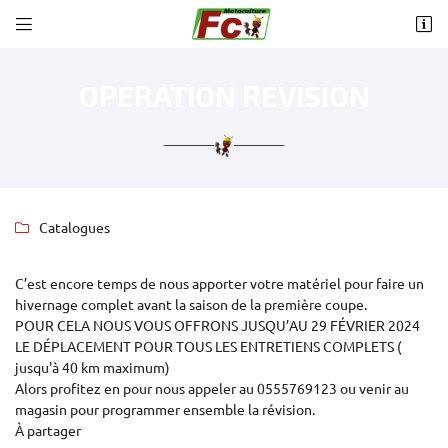


14 avenue Jean Jaurès
87160 Saint Sulpice Les Feuilles
05 55 76 91 23
OPERATION REVISION
Catalogues

C’est encore temps de nous apporter votre matériel pour faire un
hivernage complet avant la saison de la première coupe.

Adresse email de réception
POUR CELA NOUS VOUS OFFRONS JUSQU’AU 29 FÉVRIER 2024
LE DÉPLACEMENT POUR TOUS LES ENTRETIENS COMPLETS (

Recopier le code ci-contre
jusqu'à 40 km maximum)
Alors profitez en pour nous appeler au 0555769123 ou venir au
Rafraîchir le captcha

magasin pour programmer ensemble la révision.
À partager