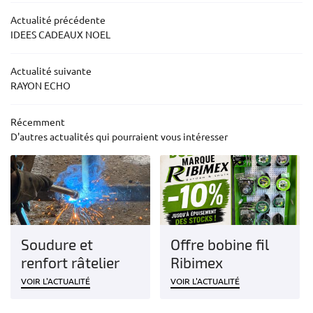
Actualité précédente
MOTOCULTURE
IDEES CADEAUX NOEL
05 55 76 91 2
BOTS DE TONTE
Actualité suivante
RAYON ECHO
ERIE – FERRONNERIE
PRODUITS
Récemment
Rejoignez-nous
D'autres actualités qui pourraient vous intéresser
CATALOGUE
AVIS
Restez infor
ACTUALITÉS
CONTACT
Soudure et
Offre bobine fil
Inscription Newsl
renfort râtelier
Ribimex
VOIR L'ACTUALITÉ
VOIR L'ACTUALITÉ