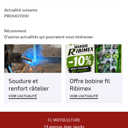
Actualité suivante
Restez infor
ACTUALITÉS
PROMOTION
CONTACT
Inscription Newsl
Récemment
D'autres actualités qui pourraient vous intéresser
Soudure et
Offre bobine fil
renfort râtelier
Ribimex
VOIR L'ACTUALITÉ
VOIR L'ACTUALITÉ
FC MOTOCULTURE
14 avenue Jean Jaurès