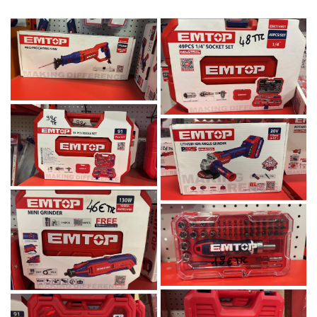
En cochant cette case, vous consentez à recevoir nos propositions commerciales à
l'adresse email indiqué ci-dessus. Vous pouvez vous désinscrire à tout moment en
utilisant
le formulaire de désinscription
.
Inscription