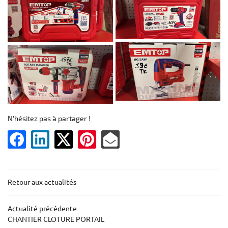
Une question 
ACCUEIL
MOTOCULTURE
N'hésitez pas à partager !
05 55 76 91 2
BOTS DE TONTE
ERIE – FERRONNERIE
Retour aux actualités
PRODUITS
Rejoignez-nous
CATALOGUE
Actualité précédente
CHANTIER CLOTURE PORTAIL
AVIS