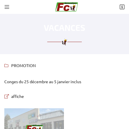


14 avenue Jean Jaurès
87160 Saint Sulpice Les Feuilles
05 55 76 91 23
VACANCES
PROMOTION

Conges du 25 décembre au 5 janvier inclus

Adresse email de réception
affiche

Recopier le code ci-contre
Rafraîchir le captcha
