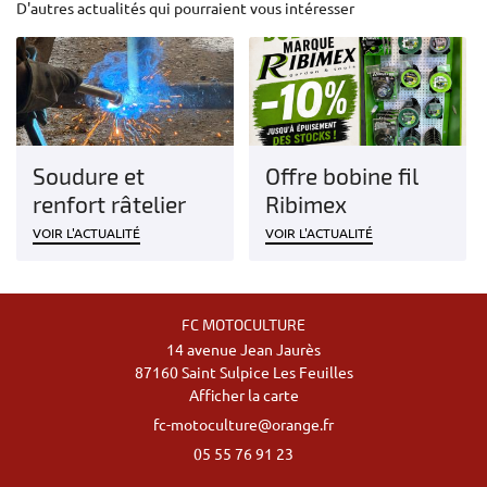
D'autres actualités qui pourraient vous intéresser
ERIE – FERRONNERIE
PRODUITS
Rejoignez-nous
CATALOGUE
Soudure et
Offre bobine fil
AVIS
renfort râtelier
Ribimex
Restez infor
ACTUALITÉS
VOIR L'ACTUALITÉ
VOIR L'ACTUALITÉ
CONTACT
Inscription Newsl
FC MOTOCULTURE
14 avenue Jean Jaurès
87160 Saint Sulpice Les Feuilles
Afficher la carte
05 55 76 91 23