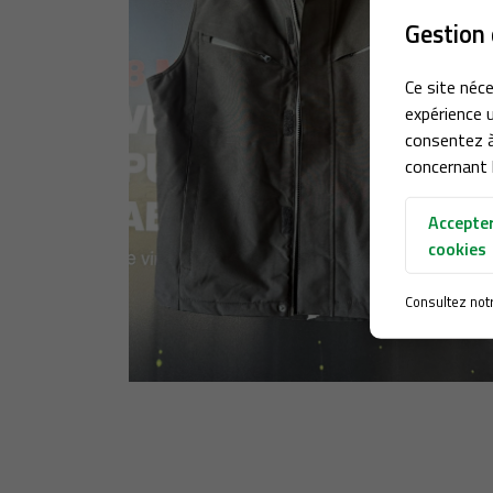
Gestion 
Ce site néce
expérience u
consentez à
concernant l
Accepter
cookies
Consultez not