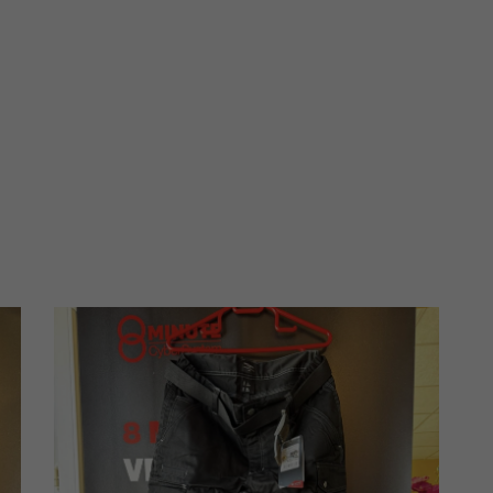
les à
nt en