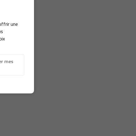
offrir une
us
oix
er mes