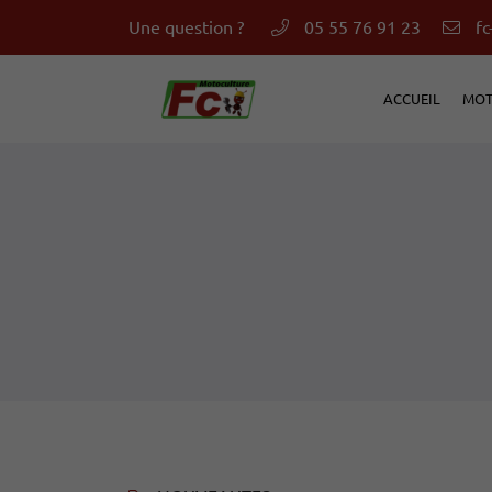
Une question ?
05 55 76 91 23
14 avenue Jean Jaurès
87160 Saint Sulpice Les Feuilles
ACCUEIL
MOT
05 55 76 91 23
Adresse email de réception
